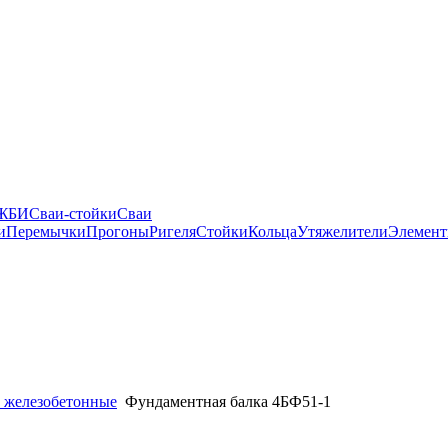
 ЖБИ
Сваи-стойки
Сваи
и
Перемычки
Прогоны
Ригеля
Стойки
Кольца
Утяжелители
Элемент
 железобетонные
Фундаментная балка 4БФ51-1