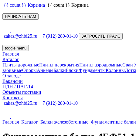
{{ count }}
Корзина
{{ count }}
Корзина
НАПИСАТЬ НАМ
zakaz@zhbi25.ru
+7 (912) 280-01-10
ЗАПРОСИТЬ ПРАЙС
toggle menu
Главная
Каталог
Плиты дорожные
Плиты перекрытия
Плиты аэродромные
Сваи
забивные
Опоры
Анкеры
Балки
Блоки
Фундаменты
Колонны
Лотк
О заводе
Вакансии
ПДН / ПАГ-14
Объекты поставки
Контакты
zakaz@zhbi25.ru
+7 (912) 280-01-10
Главная
Каталог
Балки железобетонные
Фундаментные балки