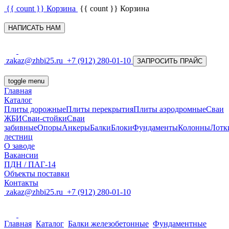
{{ count }}
Корзина
{{ count }}
Корзина
НАПИСАТЬ НАМ
zakaz@zhbi25.ru
+7 (912) 280-01-10
ЗАПРОСИТЬ ПРАЙС
toggle menu
Главная
Каталог
Плиты дорожные
Плиты перекрытия
Плиты аэродромные
Сваи
ЖБИ
Сваи-стойки
Сваи
забивные
Опоры
Анкеры
Балки
Блоки
Фундаменты
Колонны
Лотк
лестниц
О заводе
Вакансии
ПДН / ПАГ-14
Объекты поставки
Контакты
zakaz@zhbi25.ru
+7 (912) 280-01-10
Главная
Каталог
Балки железобетонные
Фундаментные