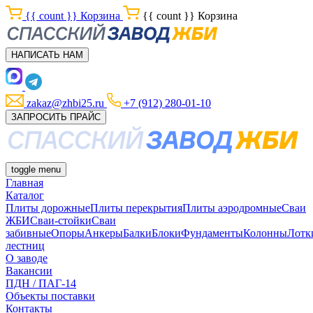
{{ count }}
Корзина
{{ count }}
Корзина
НАПИСАТЬ НАМ
zakaz@zhbi25.ru
+7 (912) 280-01-10
ЗАПРОСИТЬ ПРАЙС
toggle menu
Главная
Каталог
Плиты дорожные
Плиты перекрытия
Плиты аэродромные
Сваи
ЖБИ
Сваи-стойки
Сваи
забивные
Опоры
Анкеры
Балки
Блоки
Фундаменты
Колонны
Лотк
лестниц
О заводе
Вакансии
ПДН / ПАГ-14
Объекты поставки
Контакты