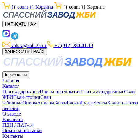
{{ count }}
Корзина
{{ count }}
Корзина
НАПИСАТЬ НАМ
zakaz@zhbi25.ru
+7 (912) 280-01-10
ЗАПРОСИТЬ ПРАЙС
toggle menu
Главная
Каталог
Плиты дорожные
Плиты перекрытия
Плиты аэродромные
Сваи
ЖБИ
Сваи-стойки
Сваи
забивные
Опоры
Анкеры
Балки
Блоки
Фундаменты
Колонны
Лотк
лестниц
О заводе
Вакансии
ПДН / ПАГ-14
Объекты поставки
Контакты