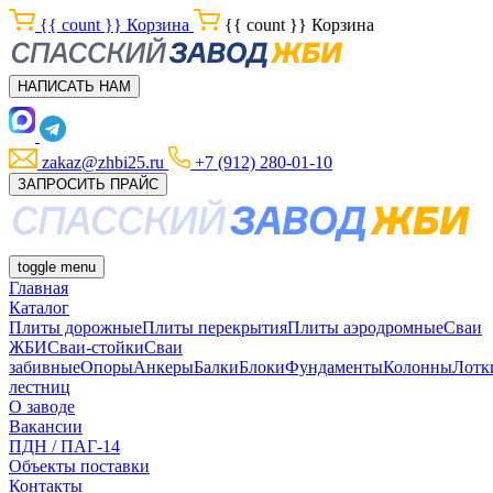
{{ count }}
Корзина
{{ count }}
Корзина
НАПИСАТЬ НАМ
zakaz@zhbi25.ru
+7 (912) 280-01-10
ЗАПРОСИТЬ ПРАЙС
toggle menu
Главная
Каталог
Плиты дорожные
Плиты перекрытия
Плиты аэродромные
Сваи
ЖБИ
Сваи-стойки
Сваи
забивные
Опоры
Анкеры
Балки
Блоки
Фундаменты
Колонны
Лотк
лестниц
О заводе
Вакансии
ПДН / ПАГ-14
Объекты поставки
Контакты