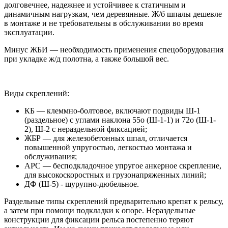
долговечнее, надежнее и устойчивее к статичным и
динамичным нагрузкам, чем деревянные. Ж/б шпалы дешевле
в монтаже и не требовательны в обслуживании во время
эксплуатации.
Минус ЖБИ — необходимость применения спецоборудования
при укладке ж/д полотна, а также большой вес.
Виды скреплений:
КБ — клеммно-болтовое, включают подвиды Ш-1
(раздельное) с углами наклона 55о (Ш-1-1) и 72о (Ш-1-
2), Ш-2 с нераздельной фиксацией;
ЖБР — для железобетонных шпал, отличается
повышенной упругостью, легкостью монтажа и
обслуживания;
АРС — бесподкладочное упругое анкерное скрепление,
для высокоскоростных и грузонапряженных линий;
ДФ (Ш-5) - шурупно-дюбельное.
Раздельные типы скреплений предварительно крепят к рельсу,
а затем при помощи подкладки к опоре. Нераздельные
конструкции для фиксации рельса постепенно теряют