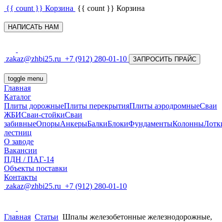
{{ count }}
Корзина
{{ count }}
Корзина
НАПИСАТЬ НАМ
zakaz@zhbi25.ru
+7 (912) 280-01-10
ЗАПРОСИТЬ ПРАЙС
toggle menu
Главная
Каталог
Плиты дорожные
Плиты перекрытия
Плиты аэродромные
Сваи
ЖБИ
Сваи-стойки
Сваи
забивные
Опоры
Анкеры
Балки
Блоки
Фундаменты
Колонны
Лотк
лестниц
О заводе
Вакансии
ПДН / ПАГ-14
Объекты поставки
Контакты
zakaz@zhbi25.ru
+7 (912) 280-01-10
Главная
Статьи
Шпалы железобетонные железнодорожные,