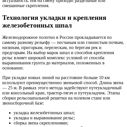
актуальность. Им на смену приходят раздельные или
смешанные скрепления.
Технология укладки и крепления
железобетонных шпал
Железнодорожное полотно в России прокладывается по
самому разному рельефу — песчаным или глинистым почвам,
низинам, пригоркам, перелескам, по берегам рек и
предгорьям. На выбор марок шпал и способов крепления
рельс влияет широкий комплекс условий от способа
выравнивания грунта до материалов, положенных в
основание.
При укладке новых линий на расстояние больше 10 км
используют преимущественно звеньевой способ. Длина звена
— 25 м. В рамках этого метода задействуют путеукладочный
или консольный кран, трактор-тягач и путеукладчик. Этапы
сборки рельсошпальной решетки на полевом стане или
звеносборочной базе:
укладка железобетонных шпал;
укладка и выравнивание рельс;
сборка звена скреплениями;