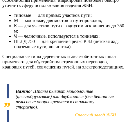
особенностям применения. Маркировка позволяет быстро
уточнить сферу использования изделия ЖБИ:
типовые — для прямых участков пути;
М — мостовые, для мостов и путепроводов;
К — для участков пути с радиусом искривления до 350
м;
Ч — челночные, используются в тоннелях;
Ш-3 Д 750 — для крепления рельс Р-43 (детская ж/д,
подземные пути, логистика).
Специальные типы деревянных и железобетонных шпал
применяют для обустройства стрелочных переводов,
крановых путей, совмещения путей, на электроподстанциях.
Важно
: Шпалы бывают моноблочные
(цельнобрусковые) или двублочные (две бетонные
рельсовые опоры крепятся к стальному
стержню).
Спасский завод ЖБИ